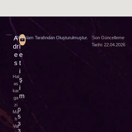
A
İ
DReklam Tarafından Oluşturulmuştur.
Son Güncelleme
Tarihi: 22.04.2026
dr
l
e
e
s
t
i
Hal
ş
as
i
kar
m
ga
zi
0
Ma
5
h
3
Val
3