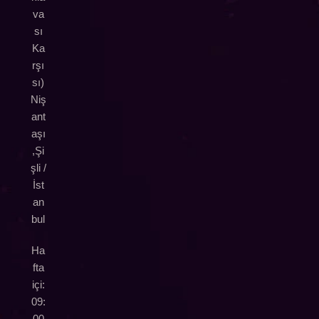
va
sı
Ka
rşı
sı)
Niş
ant
aşı
,Şi
şli /
İst
an
bul
Ha
fta
içi:
09:
00