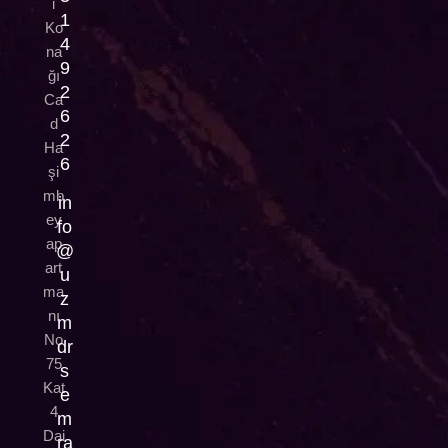
i
1
Ko
4
na
9
ğı
2
Ca
6
d
2
Ha
6
şi
mb
in
ey
fo
ap
@
art
u
ma
z
nı
m
No
dr
75
s
Kat
e
4
m
Dai
ra