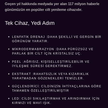
Geçen yıl hakkında medyada yer alan 117 milyon haberle
günümüzün en popüler cilt yenileme cihazıdır.
Tek Cihaz, Yedi Adım
LENFATIK DRENAJ :DAHA ŞEKILLI VE GERGIN BIR
GÖRÜNÜM YARATIR.
MIKRODERMABRAZYON :DAHA PÜRÜZSÜZ VE
PARLAK BIR CILT IÇIN KRISTALSIZ UÇ.
PEEL :AĞRISIZ, KIŞISELLEŞTIRILEBILIR VE
IYILEŞME SÜRESI GEREKTIRMEZ.
EKSTRAKT :RAHATSIZLIK VEYA KIZARIKLIK
YARATMADAN GÖZENEKLERI TEMIZLER.
GÜÇLENDIRICI: CILDINIZIN IHTIYAÇLARINA GÖRE
TAMAMEN ÖZELLEŞTIRILMIŞTIR
LED: CILDI SIKILAŞTIRMAK VE ARINDIRMAK IÇIN
KIRMIZI VE MAVI IŞIK.