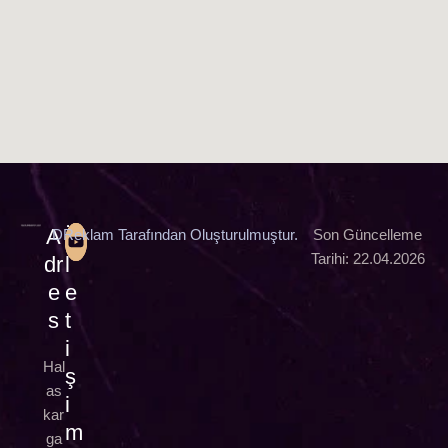
A
İ
DReklam Tarafından Oluşturulmuştur.
Son Güncelleme
Tarihi: 22.04.2026
dr
l
e
e
s
t
i
Hal
ş
as
i
kar
m
ga