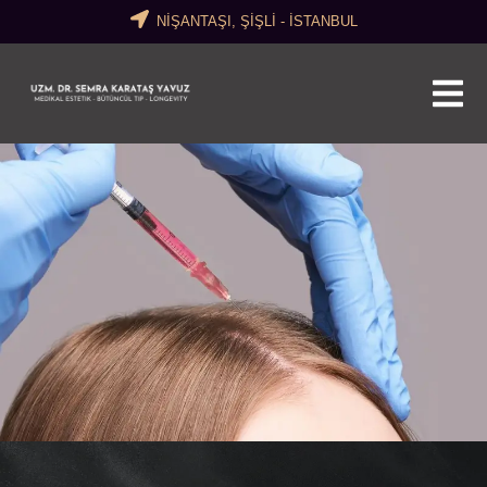
NİŞANTAŞI, ŞİŞLİ - İSTANBUL