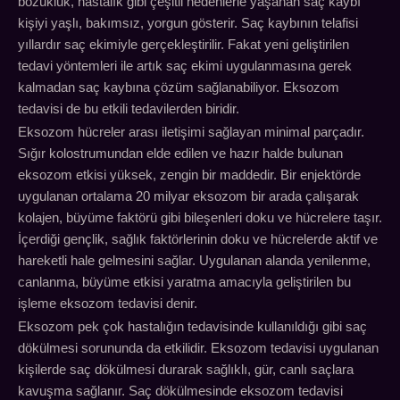
bozukluk, hastalık gibi çeşitli nedenlerle yaşanan saç kaybı
kişiyi yaşlı, bakımsız, yorgun gösterir. Saç kaybının telafisi
yıllardır saç ekimiyle gerçekleştirilir. Fakat yeni geliştirilen
tedavi yöntemleri ile artık saç ekimi uygulanmasına gerek
kalmadan saç kaybına çözüm sağlanabiliyor. Eksozom
tedavisi de bu etkili tedavilerden biridir.
Eksozom hücreler arası iletişimi sağlayan minimal parçadır.
Sığır kolostrumundan elde edilen ve hazır halde bulunan
eksozom etkisi yüksek, zengin bir maddedir. Bir enjektörde
uygulanan ortalama 20 milyar eksozom bir arada çalışarak
kolajen, büyüme faktörü gibi bileşenleri doku ve hücrelere taşır.
İçerdiği gençlik, sağlık faktörlerinin doku ve hücrelerde aktif ve
hareketli hale gelmesini sağlar. Uygulanan alanda yenilenme,
canlanma, büyüme etkisi yaratma amacıyla geliştirilen bu
işleme eksozom tedavisi denir.
Eksozom pek çok hastalığın tedavisinde kullanıldığı gibi saç
dökülmesi sorununda da etkilidir. Eksozom tedavisi uygulanan
kişilerde saç dökülmesi durarak sağlıklı, gür, canlı saçlara
kavuşma sağlanır. Saç dökülmesinde eksozom tedavisi