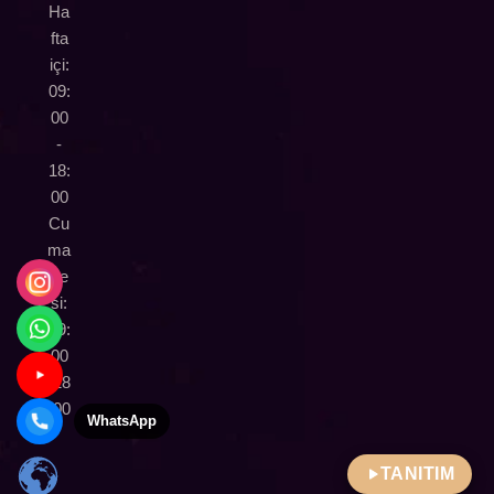
Ha
fta
içi:
09:
00
-
18:
00
Cu
ma
rte
si:
09:
00
-18
:00
Wha
TANITIM