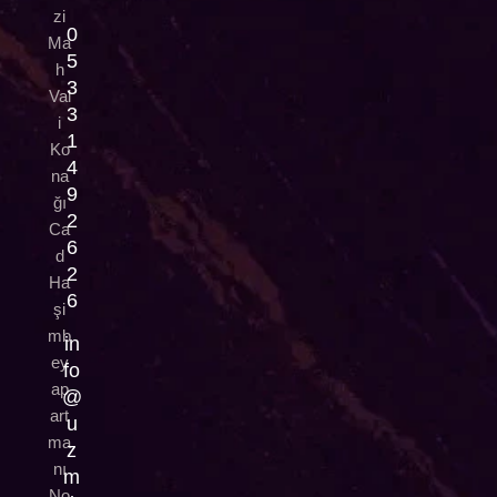
zi
0
Ma
5
h
3
Val
3
i
1
Ko
4
na
9
ğı
2
Ca
6
d
2
Ha
6
şi
mb
in
ey
fo
ap
@
art
u
ma
z
nı
m
No