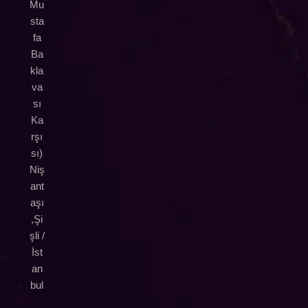
Mu
sta
fa
Ba
kla
va
sı
Ka
rşı
sı)
Niş
ant
aşı
,Şi
şli /
İst
an
bul