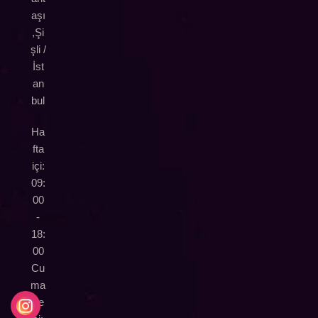
aşı
,Şi
şli /
İst
an
bul
Ha
fta
içi:
09:
00
-
18:
00
Cu
ma
rte