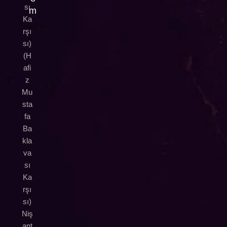
sı
m
Ka
rşı
sı)
(H
afi
z
Mu
sta
fa
Ba
kla
va
sı
Ka
rşı
sı)
Niş
ant