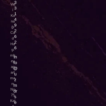
3
Val
3
i
1
Ko
4
na
9
ğı
2
Ca
6
d
2
Ha
6
şi
mb
in
ey
fo
ap
@
art
u
ma
z
nı
m
No
dr
75
s
Kat
e