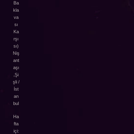
Ba
kla
va
sı
Ka
rşı
sı)
Niş
ant
aşı
,Şi
şli /
İst
an
bul
Ha
fta
içi: