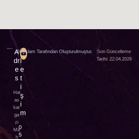
A
İ
DReklam Tarafından Oluşturulmuştur.
Son Güncelleme
Tarihi: 22.04.2026
dr
l
e
e
s
t
i
Hal
ş
as
i
kar
m
ga
zi
0
Ma
5
h