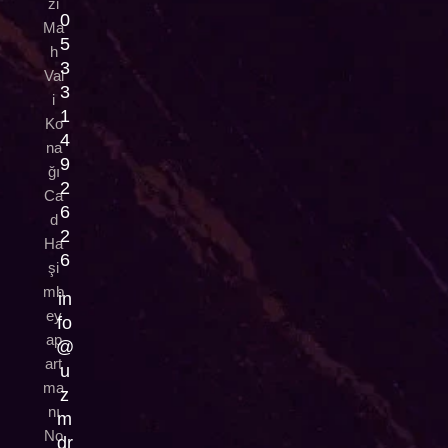
zi
0
Ma
5
h
3
Val
3
i
1
Ko
4
na
9
ğı
2
Ca
6
d
2
Ha
6
şi
mb
in
ey
fo
ap
@
art
u
ma
z
nı
m
No
dr