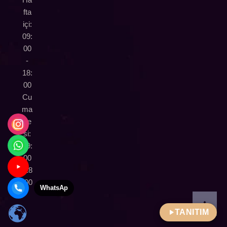
fta
içi:
09:
00
-
18:
00
Cu
ma
rte
si:
09:
00
-18
:00
WhatsApp
TANITIM