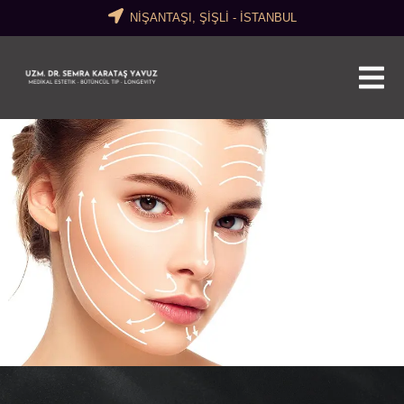
NİŞANTAŞI, ŞİŞLİ - İSTANBUL