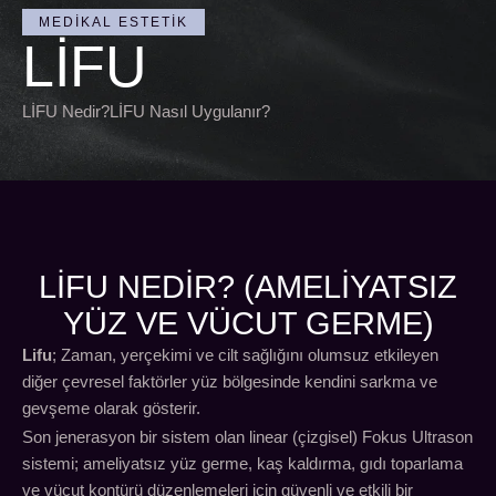
MEDIKAL ESTETIK
LİFU
LİFU Nedir?LİFU Nasıl Uygulanır?
LIFU NEDIR? (AMELIYATSIZ
YÜZ VE VÜCUT GERME)
Lifu
; Zaman, yerçekimi ve cilt sağlığını olumsuz etkileyen
diğer çevresel faktörler yüz bölgesinde kendini sarkma ve
gevşeme olarak gösterir.
Son jenerasyon bir sistem olan linear (çizgisel) Fokus Ultrason
sistemi; ameliyatsız yüz germe, kaş kaldırma, gıdı toparlama
ve vücut kontürü düzenlemeleri için güvenli ve etkili bir