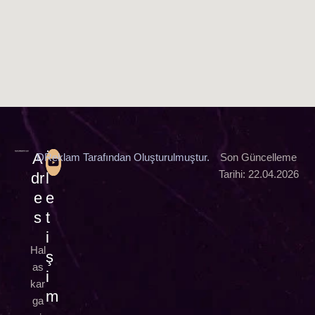
A
İ
DReklam Tarafından Oluşturulmuştur.
Son Güncelleme
Tarihi: 22.04.2026
dr
l
e
e
s
t
i
Hal
ş
as
i
kar
m
ga