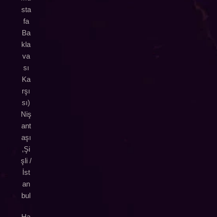
sta
fa
Ba
kla
va
sı
Ka
rşı
sı)
Niş
ant
aşı
,Şi
şli /
İst
an
bul
Ha