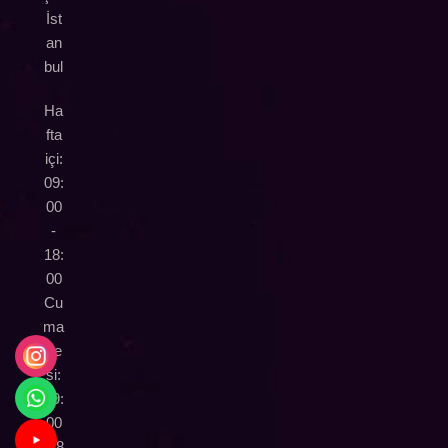
İst
an
bul
Ha
fta
içi:
09:
00
-
18:
00
Cu
ma
rte
si:
09:
00
-18