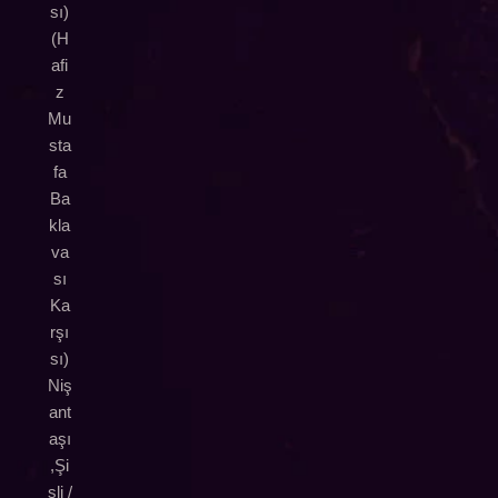
sı)
(H
afi
z
Mu
sta
fa
Ba
kla
va
sı
Ka
rşı
sı)
Niş
ant
aşı
,Şi
şli /