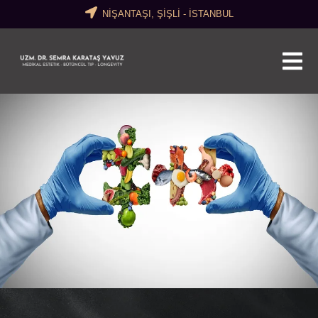
NİŞANTAŞI, ŞİŞLİ - İSTANBUL