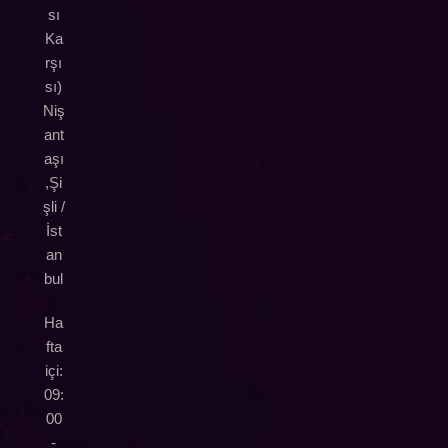
sı
Ka
rşı
sı)
Niş
ant
aşı
,Şi
şli /
İst
an
bul
Ha
fta
içi:
09:
00
-