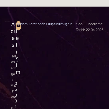
A
İ
DReklam Tarafından Oluşturulmuştur.
Son Güncelleme
Tarihi: 22.04.2026
dr
l
e
e
s
t
i
Hal
ş
as
i
kar
m
ga
zi
0
Ma
5
h
3
Val
3
i
1
Ko