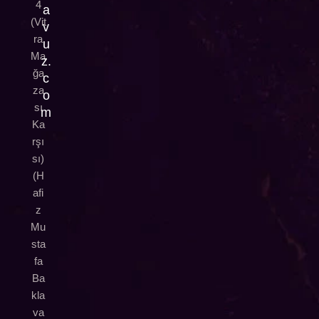
4
a
(Vit
v
ra
u
Ma
z.
ğa
c
za
o
sı
m
Ka
rşı
sı)
(H
afi
z
Mu
sta
fa
Ba
kla
va