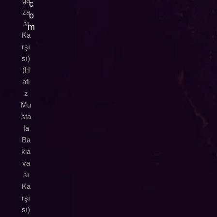
ğa
c
za
o
sı
m
Ka
rşı
sı)
(H
afi
z
Mu
sta
fa
Ba
kla
va
sı
Ka
rşı
sı)