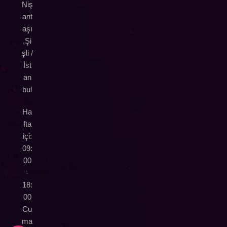
Niş
ant
aşı
,Şi
şli /
İst
an
bul
Ha
fta
içi:
09:
00
-
18:
00
Cu
ma