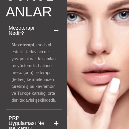
ANLAR
Mezoterapi
Nedir?
Mezoterapi
, medikal
estetik tedavisin de
yaygın olarak kullanılan
bir yöntemdir. Latince
meso (orta) ile terapi
(tedavi) kelimelerinden
türetilmiş bir kavramdır
ve Türkçe karşılığı orta
deri tedavisi şeklindedir.
PRP
Uygulaması Ne
İşe Yarar?