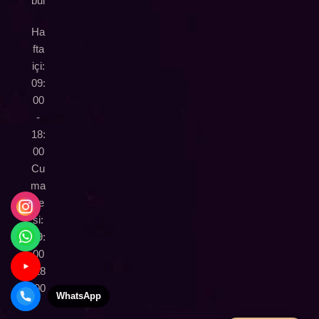
bul
Ha
fta
içi:
09:
00
-
18:
00
Cu
ma
rte
si:
09:
00
-18
:00
WhatsApp