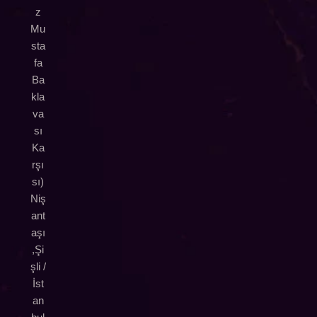
z
Mu
sta
fa
Ba
kla
va
sı
Ka
rşı
sı)
Niş
ant
aşı
,Şi
şli /
İst
an