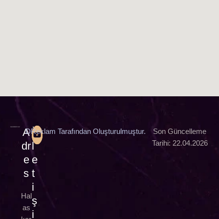
A
İ
DReklam Tarafından Oluşturulmuştur.
Son Güncelleme
Tarihi: 22.04.2026
dr
l
e
e
s
t
i
Hal
ş
as
i