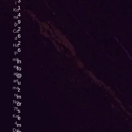
3
i
1
Ko
4
na
9
ğı
2
Ca
6
d
2
Ha
6
şi
mb
in
ey
fo
ap
@
art
u
ma
z
nı
m
No
dr
75
s
Kat
e
4
m
Dai