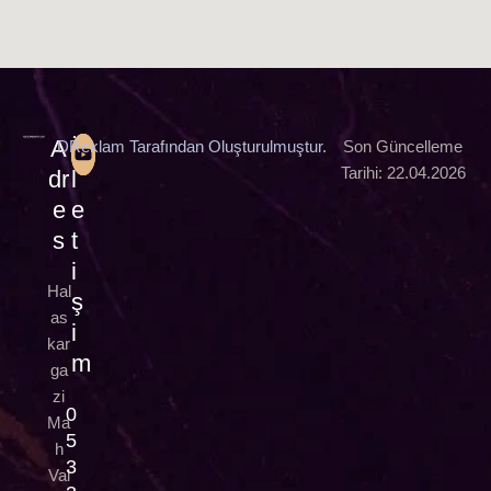
A
İ
DReklam Tarafından Oluşturulmuştur.
Son Güncelleme
Tarihi: 22.04.2026
dr
l
e
e
s
t
i
Hal
ş
as
i
kar
m
ga
zi
0
Ma
5
h
3
Val