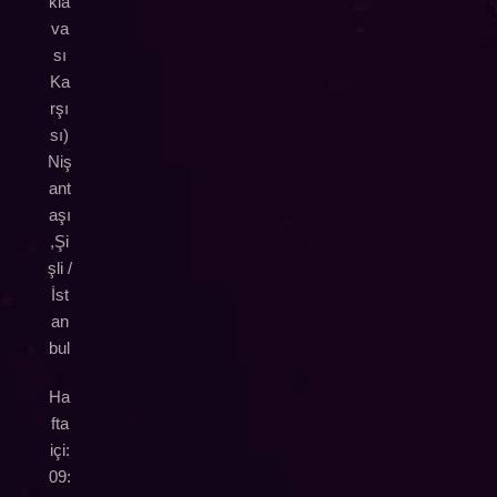
kla
va
sı
Ka
rşı
sı)
Niş
ant
aşı
,Şi
şli /
İst
an
bul
Ha
fta
içi:
09: