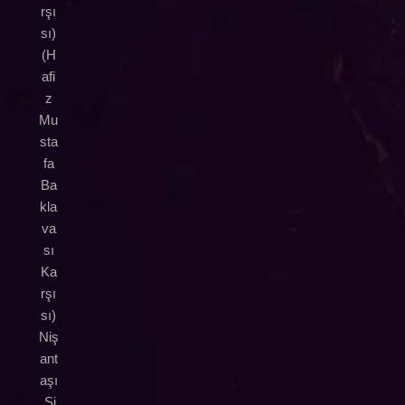
rşı
sı)
(H
afi
z
Mu
sta
fa
Ba
kla
va
sı
Ka
rşı
sı)
Niş
ant
aşı
,Şi