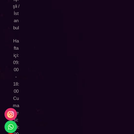
şli /
İst
an
bul
Ha
fta
içi:
09:
00
-
18:
00
Cu
ma
rte
si:
09: