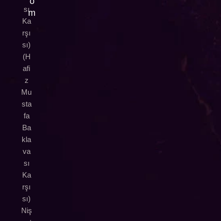
o
sı
m
Ka
rşı
sı)
(H
afi
z
Mu
sta
fa
Ba
kla
va
sı
Ka
rşı
sı)
Niş