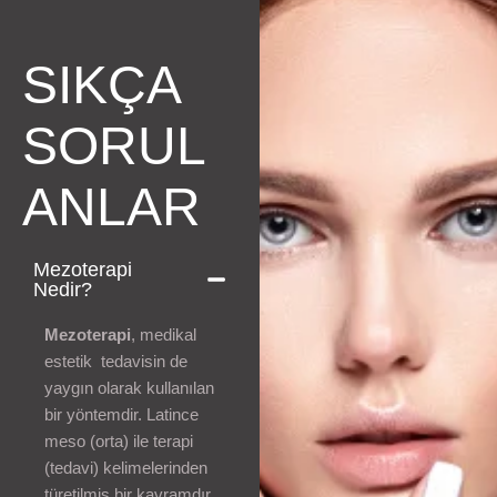
SIKÇA
SORUL
ANLAR
Mezoterapi
Nedir?
Mezoterapi
, medikal
estetik tedavisin de
yaygın olarak kullanılan
bir yöntemdir. Latince
meso (orta) ile terapi
(tedavi) kelimelerinden
türetilmiş bir kavramdır