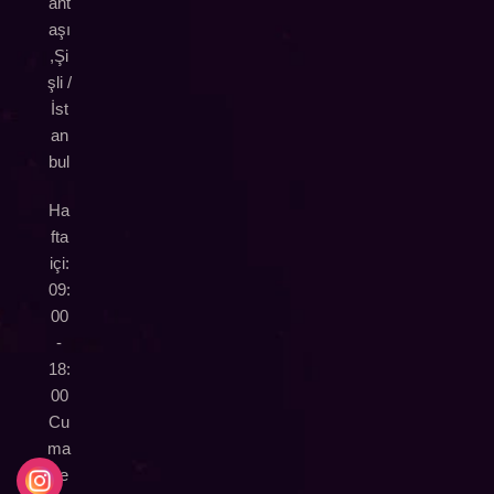
ant
aşı
,Şi
şli /
İst
an
bul
Ha
fta
içi:
09:
00
-
18:
00
Cu
ma
rte