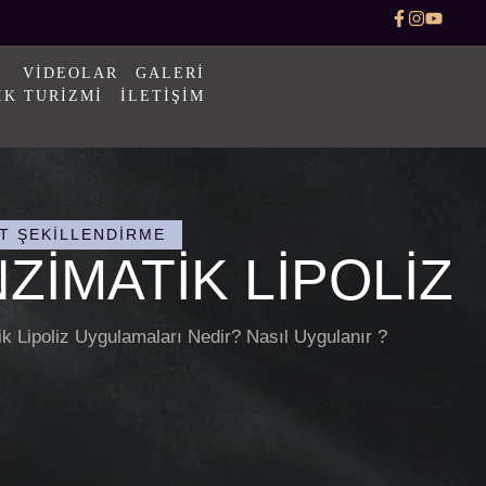
VIDEOLAR
GALERI
IK TURIZMI
İLETIŞIM
T ŞEKILLENDIRME
ZIMATIK LIPOLIZ
k Lipoliz Uygulamaları Nedir? Nasıl Uygulanır ?