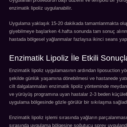
Uygulanan prosedürün başı düzenli ve tempolu bir yürü
enzimatik lipoliz uygulanabilir.
Uygulama yaklaşık 15-20 dakikada tamamlanmakta olup 10
giyebilmeye başlarken 4.hafta sonunda tam sonuç alınmış
hastada bölgesel yağlanmalar fazlaysa ikinci seans yapı
Enzimatik Lipoliz İle Etkili Sonuçla
Enzimatik lipoliz uygulamasının ardından liposuction yö
şekilde günlük yaşamına dönebilmesi ve hastanede yatış 
cilt dalgalanmaları enzimatik lipoliz yönteminde meyda
ve yürüyüş programına uyan hastalar 2-3 beden küçülebil
uygulama bölgesinde gözle görülür bir sıkılaşma sağl
Enzimatik lipoliz işlemi sırasında yağların parçalanması
sırasında uygulama bölgesine soğutucu sprey uygulandığı