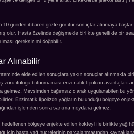
yüşle ve dengeli bir diyetle artar. Erkeklerde jinekomasti
.günden itibaren gözle görülür sonuçlar alınmaya başlar. Ha
 olur. Hasta özelinde değişmekle birlikte genellikle bir se
lması gereksinimi doğabilir.
r Alınabilir
nteminde elde edilen sonuçlara yakın sonuçlar alınmakla birl
zorunluluğu bulunmaması enzimatik lipolizin avantajları ara
na gelmez. Mevsimden bağımsız olarak uygulanabilen bu yönte
irler. Enzimatik lipolizde yağların bulunduğu bölgeye enjekt
adığından işlemden sonra sarkma meydana gelmez.
 hedeflenen bölgeye enjekte edilen kokteyl ile birlikte yağ h
 için hasta yağ hücrelerinin parçalanmasından kaynaklanan h