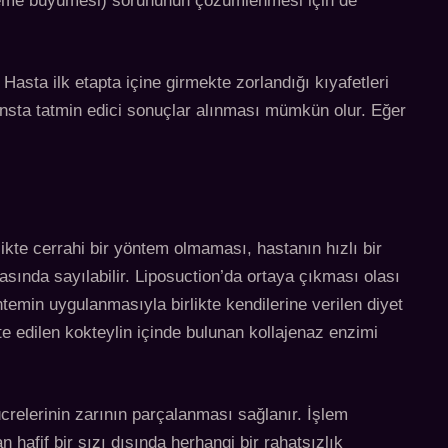
 (meme büyümesi) sorununun çözümlenmesi için de
sta ilk etapta içine girmekte zorlandığı kıyafetleri
ansta tatmin edici sonuçlar alınması mümkün olur. Eğer
ikte cerrahi bir yöntem olmaması, hastanın hızlı bir
sında sayılabilir. Liposuction’da ortaya çıkması olası
min uygulanmasıyla birlikte kendilerine verilen diyet
e edilen kokteylin içinde bulunan kollajenaz enzimi
ücrelerinin zarının parçalanması sağlanır. İşlem
afif bir sızı dışında herhangi bir rahatsızlık