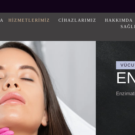
FA
HIZMETLERIMIZ
CIHAZLARIMIZ
HAKKIMDA
SAĞL
VÜCU
EN
Enzimati