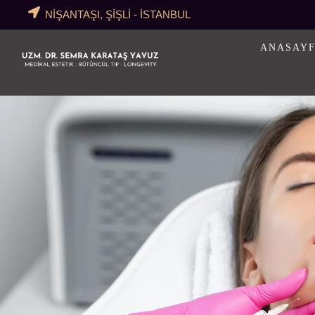
NİŞANTAŞI, ŞİŞLİ - İSTANBUL
ANASAY