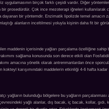
 uygulamasının birçok farklı çeşidi vardır. Diğer yöntemlere
n bir prosedürdür. Çok ince mezoterapi iğneleri kullanılarak c
a dayanan bir yöntemdir. Enzimatik lipolizde temel amacın z
nlaştığı alanların inceltilmesi yoluyla kişinin daha fit bir 
ilen maddenin içerisinde yağları parçalama özelliğine sahip b
yakımını sağlama konusunda son derece etkili olan Fosfatidil
akımı amacına yönelik olarak antrenmanlardan önce sporcular
n kokteyl karışımındaki maddelerin etkinliği 4-6 hafta kadar 
atçı yağların bulunduğu bölgelere bu yağların parçalanması 
vresindeki yağlı alanlar, dış bacak, iç bacak, kollar, gıdı, k