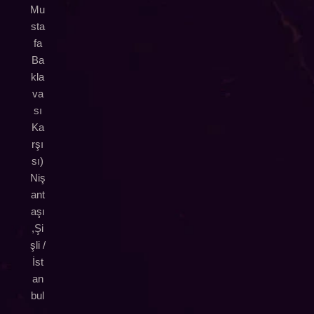
Mu
sta
fa
Ba
kla
va
sı
Ka
rşı
sı)
Niş
ant
aşı
,Şi
şli /
İst
an
bul