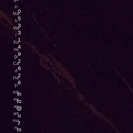
zi
0
Ma
5
h
3
Val
3
i
1
Ko
4
na
9
ğı
2
Ca
6
d
2
Ha
6
şi
mb
in
ey
fo
ap
@
art
u
ma
z
nı
m