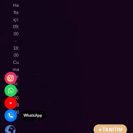
Ha
fta
içi:
09:
00
-
18:
00
Cu
ma
rte
si:
09:
00
-18
:00
WhatsApp
TANITIM