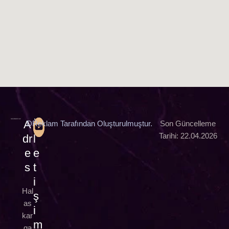
A
İ
DReklam Tarafından Oluşturulmuştur.
Son Güncelleme
Tarihi: 22.04.2026
dr
l
e
e
s
t
i
Hal
ş
as
i
kar
m
ga