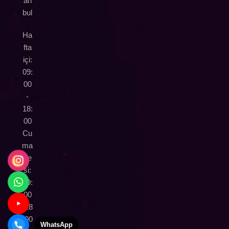
an
bul
Ha
fta
içi:
09:
00
-
18:
00
Cu
ma
rte
si:
09:
00
-18
:00
WhatsApp