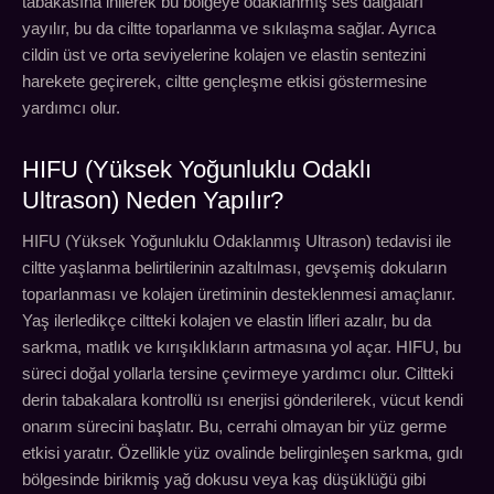
tabakasına inilerek bu bölgeye odaklanmış ses dalgaları
yayılır, bu da ciltte toparlanma ve sıkılaşma sağlar. Ayrıca
cildin üst ve orta seviyelerine kolajen ve elastin sentezini
harekete geçirerek, ciltte gençleşme etkisi göstermesine
yardımcı olur.
HIFU (Yüksek Yoğunluklu Odaklı
Ultrason) Neden Yapılır?
HIFU (Yüksek Yoğunluklu Odaklanmış Ultrason) tedavisi ile
ciltte yaşlanma belirtilerinin azaltılması, gevşemiş dokuların
toparlanması ve kolajen üretiminin desteklenmesi amaçlanır.
Yaş ilerledikçe ciltteki kolajen ve elastin lifleri azalır, bu da
sarkma, matlık ve kırışıklıkların artmasına yol açar. HIFU, bu
süreci doğal yollarla tersine çevirmeye yardımcı olur. Ciltteki
derin tabakalara kontrollü ısı enerjisi gönderilerek, vücut kendi
onarım sürecini başlatır. Bu, cerrahi olmayan bir yüz germe
etkisi yaratır. Özellikle yüz ovalinde belirginleşen sarkma, gıdı
bölgesinde birikmiş yağ dokusu veya kaş düşüklüğü gibi