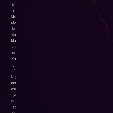
afi
z
Mu
sta
fa
Ba
kla
va
sı
Ka
rşı
sı)
Niş
ant
aşı
,Şi
şli /
İst