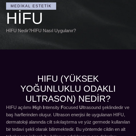
MEDIKAL ESTETIK
HİFU
HİFU Nedir?HİFU Nasıl Uygulanır?
HIFU (YÜKSEK
YOĞUNLUKLU ODAKLI
ULTRASON) NEDIR?
HIFU açılımı
H
igh
I
ntensity
F
ocused
U
ltrasound şeklindedir ve
baş harflerinden oluşur. Ultrason enerjisi ile uygulanan HIFU,
dermatoloji alanında cilt sıkılaştırma ve yüz germede kullanılan
bir tedavi şekli olarak bilinmektedir. Bu yöntemde cildin en alt