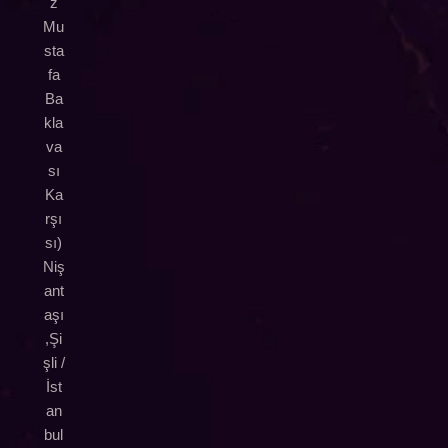
z
Mu
sta
fa
Ba
kla
va
sı
Ka
rşı
sı)
Niş
ant
aşı
,Şi
şli /
İst
an
bul