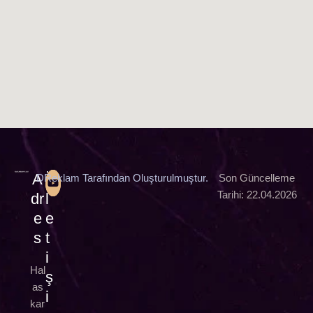
A
İ
DReklam Tarafından Oluşturulmuştur.
Son Güncelleme
Tarihi: 22.04.2026
dr
l
e
e
s
t
i
Hal
ş
as
i
kar