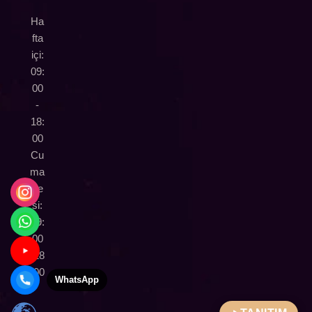
Ha
fta
içi:
09:
00
-
18:
00
Cu
ma
rte
si:
09:
00
-18
:00
WhatsApp