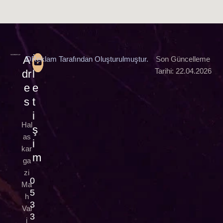
A
İ
DReklam Tarafından Oluşturulmuştur.
Son Güncelleme
Tarihi: 22.04.2026
dr
l
e
e
s
t
i
Hal
ş
as
i
kar
m
ga
zi
0
Ma
5
h
3
Val
3
i