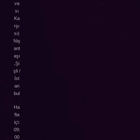
va
sı
Ka
rşı
sı)
Niş
ant
aşı
,Şi
şli /
İst
an
bul
Ha
fta
içi:
09:
00