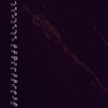
1
Ko
4
na
9
ğı
2
Ca
6
d
2
Ha
6
şi
mb
in
ey
fo
ap
@
art
u
ma
z
nı
m
No
dr
75
s
Kat
e
4
m
Dai
ra