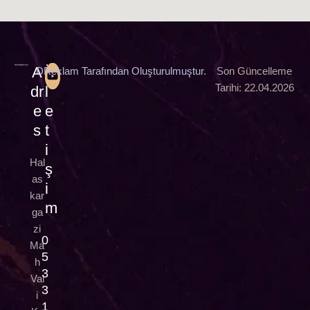
A
İ
DReklam Tarafından Oluşturulmuştur.
Son Güncelleme
Tarihi: 22.04.2026
dr
l
e
e
s
t
i
Hal
ş
as
i
kar
m
ga
zi
0
Ma
5
h
3
Val
3
i
1