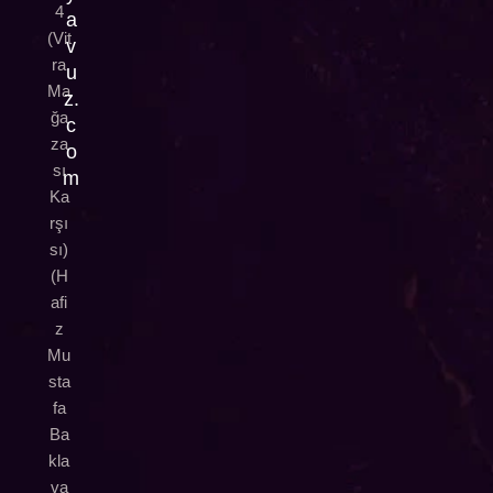
4
a
(Vit
v
ra
u
Ma
z.
ğa
c
za
o
sı
m
Ka
rşı
sı)
(H
afi
z
Mu
sta
fa
Ba
kla
va