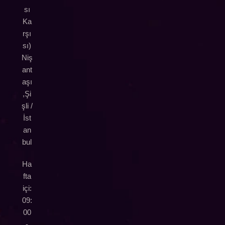
sı
Ka
rşı
sı)
Niş
ant
aşı
,Şi
şli /
İst
an
bul
Ha
fta
içi:
09:
00
-